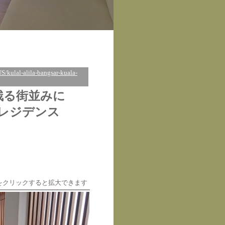
US/kulal-alila-bangsar-kuala-
残る街並みに
レジデンス
をクリックすると拡大できます