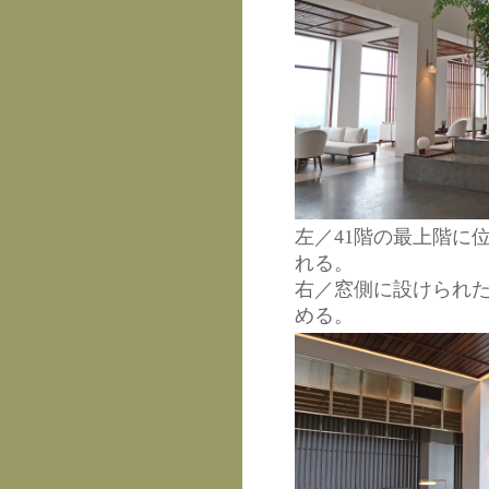
左／41階の最上階に
れる。
右／窓側に設けられ
める。