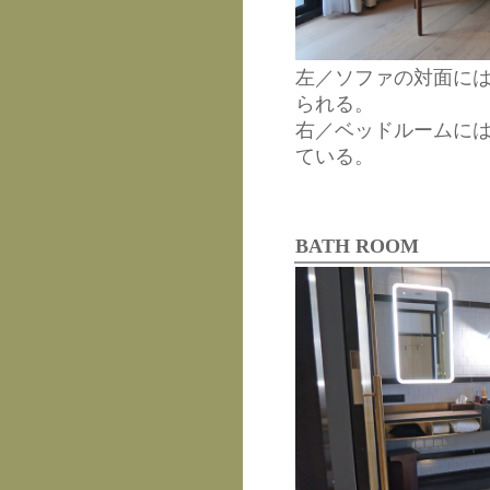
左／ソファの対面に
られる。
右／ベッドルームに
ている。
BATH ROOM