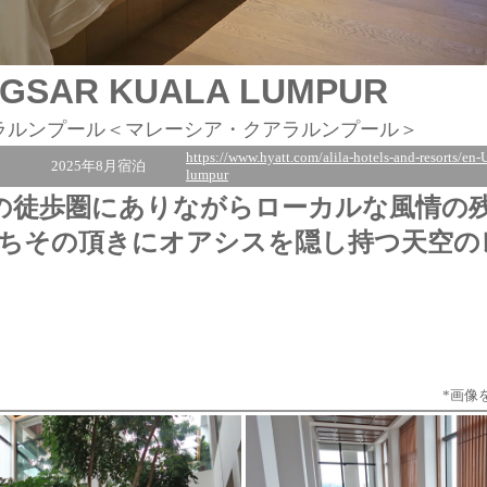
NGSAR KUALA LUMPUR
ラルンプール＜マレーシア・クアラルンプール＞
https://www.hyatt.com/alila-hotels-and-resorts/en-
2025年8月宿泊
lumpur
の徒歩圏にありながらローカルな風情の
ちその頂きにオアシスを隠し持つ天空の
*画像