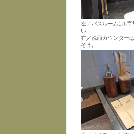
左／バスルームはL
い。
右／洗面カウンターは
そう。