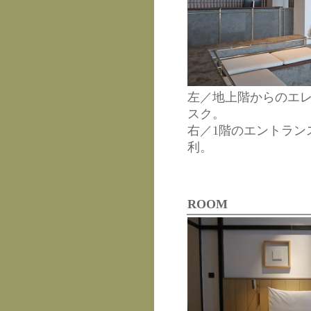
左／地上階からのエ
スク。
右／1階のエントラン
利。
ROOM