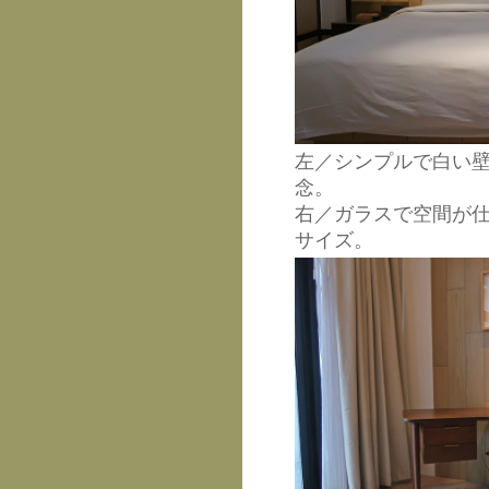
左／シンプルで白い
念。
右／ガラスで空間が
サイズ。