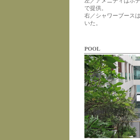
左／アメニティはホ
で提供。
右／シャワーブース
いた。
POOL