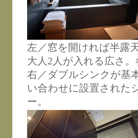
左／窓を開ければ半露
大人2人が入れる広さ。
右／ダブルシンクが基
い合わせに設置された
ー。