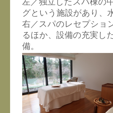
左／独立したスパ棟の
グという施設があり、
右／スパのレセプショ
るほか、設備の充実し
備。