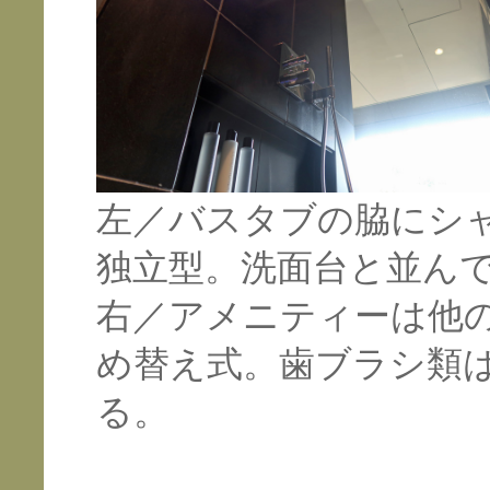
左／バスタブの脇にシ
独立型。洗面台と並ん
右／アメニティーは他
め替え式。歯ブラシ類
る。