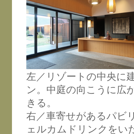
左／リゾートの中央に
ン。中庭の向こうに広
きる。
右／車寄せがあるパビ
ェルカムドリンクをい