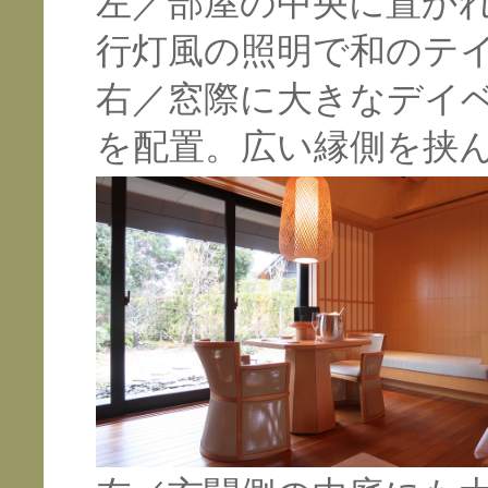
左／部屋の中央に置か
行灯風の照明で和のテ
右／窓際に大きなデイ
を配置。広い縁側を挟