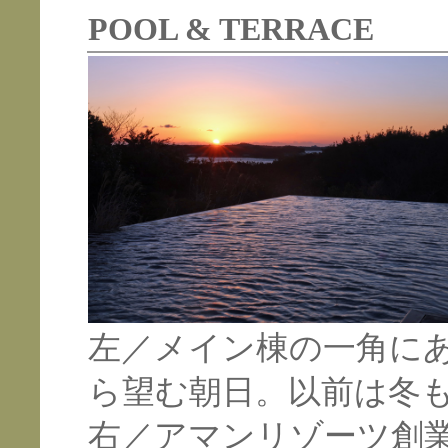
POOL & TERRACE
左／メイン棟の一角に
ら望む朝日。以前は冬
右／アマンリゾーツ創