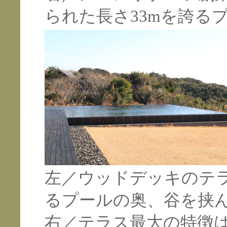
られた長さ33mを誇る
左／ウッドデッキのテ
るプールの奥、谷を挟
右／テラス最大の特徴