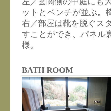
左／玄関側の中庭にも
ットとベンチが並ぶ。
右／部屋は靴を脱ぐス
すことができ、パネル
様。
BATH ROOM