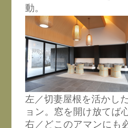
動。
左／切妻屋根を活かし
ョン。窓を開け放てば
右／どこのアマンにも