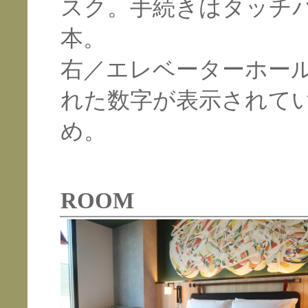
スク。手続きはタッチ
本。
右／エレベーターホー
れた数字が表示されて
め。
ROOM