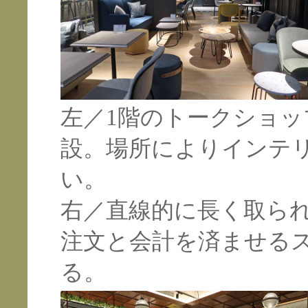
左／1階のトークショ
設。場所によりインテ
い。
右／直線的に長く取ら
注文と会計を済ませる
る。