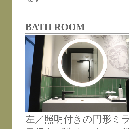
BATH ROOM
左／照明付きの円形ミ