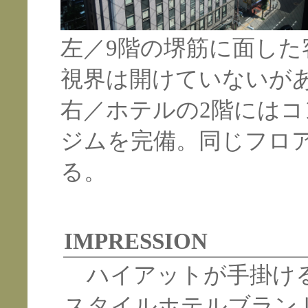
左／9階の堺筋に面し
視界は開けていないが
右／ホテルの2階には
ジムを完備。同じフロ
る。
IMPRESSION
ハイアットが手掛ける
スタイルホテルブランド