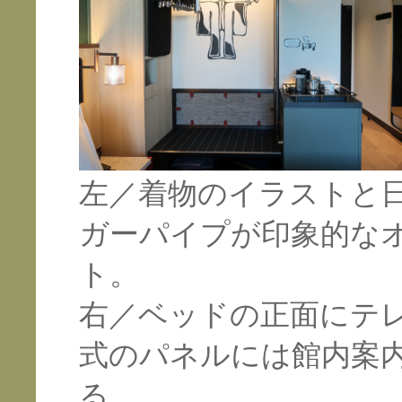
左／着物のイラストと
ガーパイプが印象的な
ト。
右／ベッドの正面にテ
式のパネルには館内案
る。