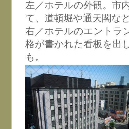
左／ホテルの外観。市
て、道頓堀や通天閣な
右／ホテルのエントラ
格が書かれた看板を出
も。