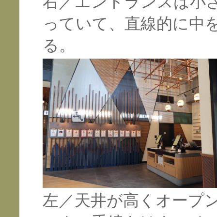
右／エントランスは小
っていて、直線的に中
る。
左／天井が高くオープ