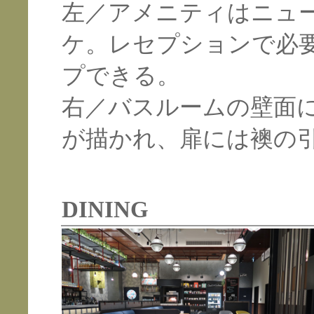
左／アメニティはニュ
ケ。レセプションで必
プできる。
右／バスルームの壁面
が描かれ、扉には襖の
DINING