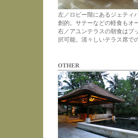
左／ロビー階にあるジェティ
創的。サテーなどの軽食もオ
右／アユンテラスの朝食はブ
択可能。清々しいテラス席で
OTHER