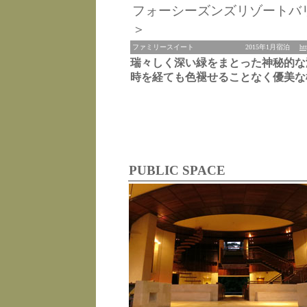
フォーシーズンズリゾートバ
＞
ファミリースイート
2015年1月宿泊
ht
瑞々しく深い緑をまとった神秘的な
時を経ても色褪せることなく優美な
PUBLIC SPACE