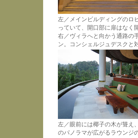
左／メインビルディングのロ
っていて、開口部に扉はなく
右／ヴィラへと向かう通路の
ン。コンシェルジュデスクと
左／眼前には椰子の木が聳え
のパノラマが広がるラウンジ