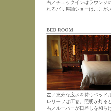
右／チェックインはラウンジ
れるバリ舞踊ショーはここが
BED ROOM
左／充分な広さを持つベッド
レリーフは圧巻。照明が灯る
右／ルーバーが日差しを和ら