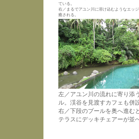
ている。
右／まるでアユン川に溶け込むようなエッジ
癒される。
左／アユン川の流れに寄り添
ル。渓谷を見渡すカフェも併
右／下段のプールを奥へ進む
テラスにデッキチェアーが並