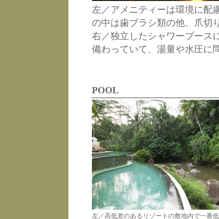
左／アメニティーは環境に配
の中は歯ブラシ類の他、爪切
右／独立したシャワーブース
備わっていて、湯量や水圧に
POOL
左／高低差のあるリゾートの敷地内で一番低