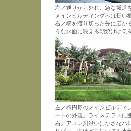
左／通りから外れ、急な坂道
メインビルディングへは長い
右／橋を渡り切った先に広が
うな水面に映える朝焼けは息
左／楕円形のメインビルディ
ートの外観。ライステラスに
右／アユン川沿いに小さなバ