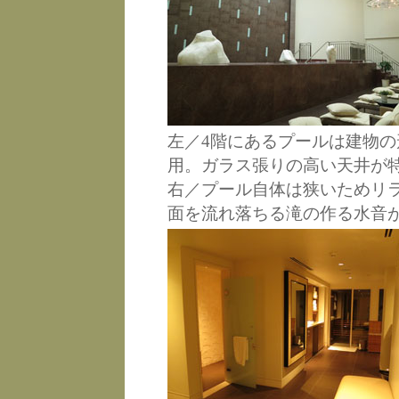
左／4階にあるプールは建物
用。ガラス張りの高い天井が
右／プール自体は狭いためリ
面を流れ落ちる滝の作る水音