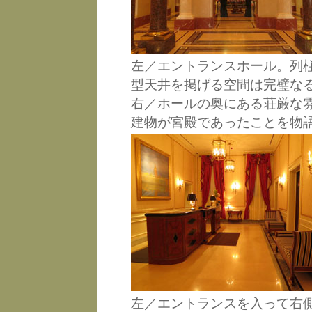
左／エントランスホール。列
型天井を掲げる空間は完璧な
右／ホールの奥にある荘厳な
建物が宮殿であったことを物
左／エントランスを入って右