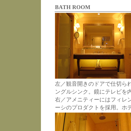
BATH ROOM
左／観音開きのドアで仕切ら
ングルシンク。鏡にテレビを
右／アメニティーにはフィレ
ーシのプロダクトを採用。ホ