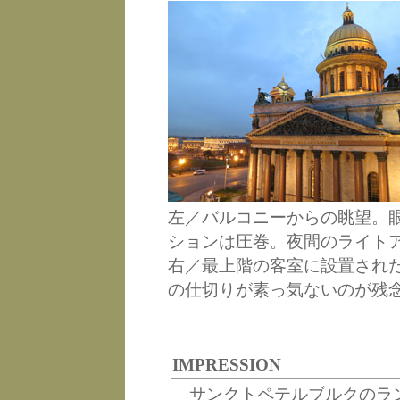
左／バルコニーからの眺望。
ションは圧巻。夜間のライト
右／最上階の客室に設置され
の仕切りが素っ気ないのが残
IMPRESSION
サンクトペテルブルクのラ