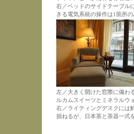
右／ベッドのサイドテーブル
きる電気系統の操作は1箇所の
左／大きく開けた窓際に備わ
ルカムスイーツとミネラルウ
右／ライティングデスクには
損ねるが、日本茶と茶器一式