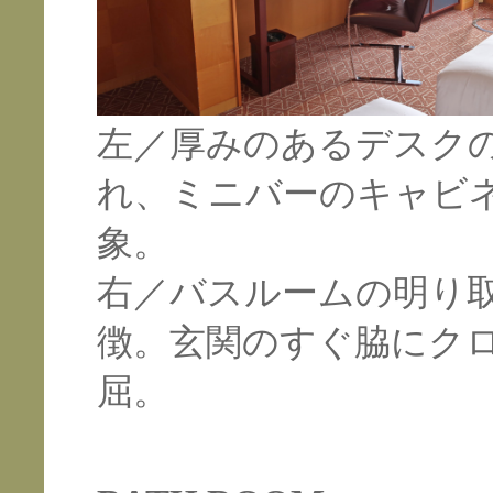
左／厚みのあるデスク
れ、ミニバーのキャビ
象。
右／バスルームの明り
徴。玄関のすぐ脇にク
屈。