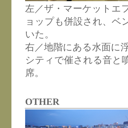
左／ザ・マーケットエ
ョップも併設され、ベ
いた。
右／地階にある水面に
シティで催される音と
席。
OTHER