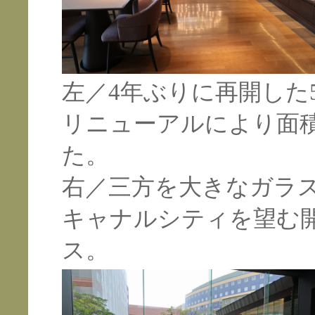
左／
4年ぶりに再開した
リニューアルにより面
た。
右／
三方を大きなガラ
キャナルシティを望む
ス。