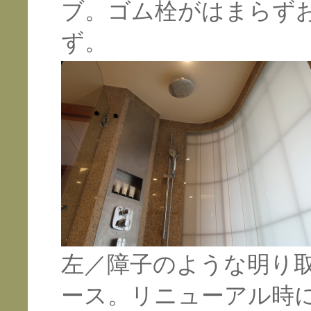
ブ。ゴム栓がはまらず
ず。
左／障子のような明り
ース。リニューアル時