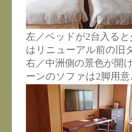
左／ベッドが2台入ると
はリニューアル前の旧
右／中洲側の景色が開
ーンのソファは2脚用