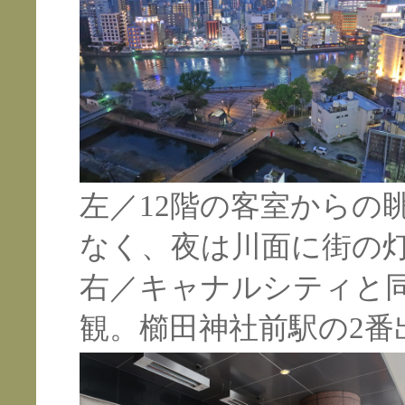
左／12階の客室からの
なく、夜は川面に街の
右／
キャナルシティと
観。櫛田神社前駅の2番