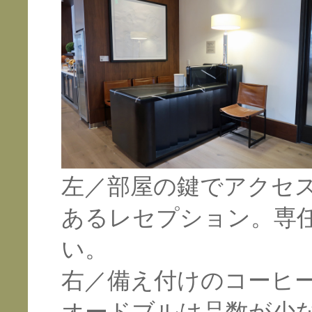
左／部屋の鍵でアクセ
あるレセプション。専
い。
右／備え付けのコーヒ