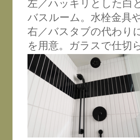
左／ハッキリとした白
バスルーム。水栓金具
右／バスタブの代わり
を用意。ガラスで仕切