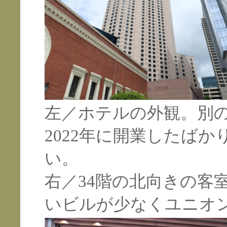
左／ホテルの外観。別
2022年に開業したば
い。
右／34階の北向きの客
いビルが少なくユニオ