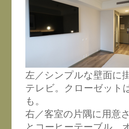
左／シンプルな壁面に
テレビ。クローゼット
も。
右／客室の片隅に用意
とコーヒーテーブル。