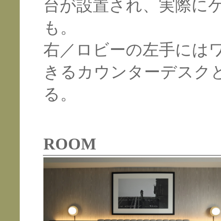
台が設置され、実際に
も。
右／ロビーの左手には
きるカウンターデスクと
る。
ROOM