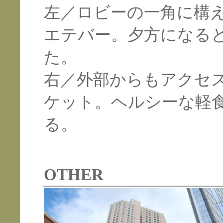
左／ロビーの一角に構
エテバー。夕方になる
た。
右／外部からもアクセ
ケット。ヘルシーな軽
る。
OTHER