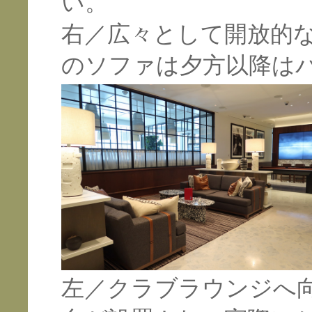
い。
右／広々として開放的
のソファは夕方以降は
左／クラブラウンジへ