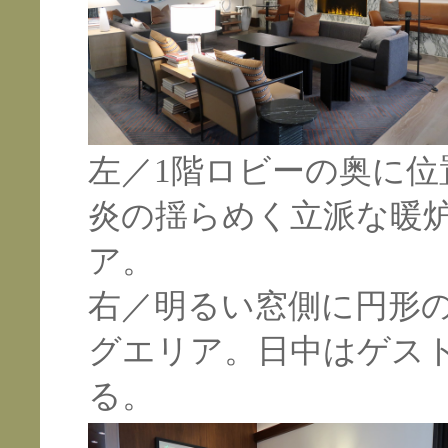
左／1階ロビーの奥に
炎の揺らめく立派な暖
ア。
右／明るい窓側に円形
グエリア。日中はゲス
る。