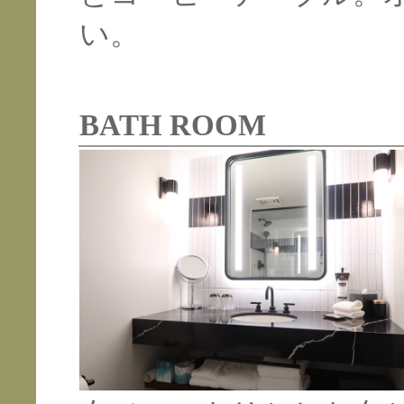
い。
BATH ROOM