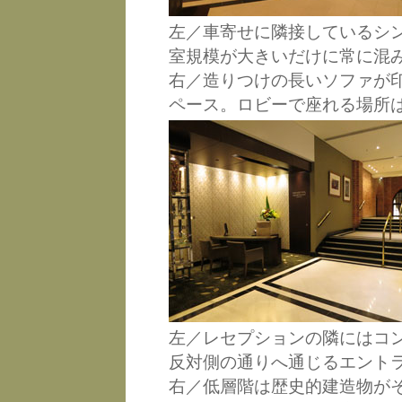
左／車寄せに隣接しているシ
室規模が大きいだけに常に混
右／造りつけの長いソファが
ペース。ロビーで座れる場所
左／レセプションの隣にはコ
反対側の通りへ通じるエント
右／低層階は歴史的建造物が