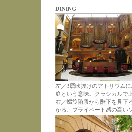
DINING
左／3層吹抜けのアトリウム
庭という意味。クラシカルで
右／螺旋階段から階下を見下
かる。プライベート感の高い