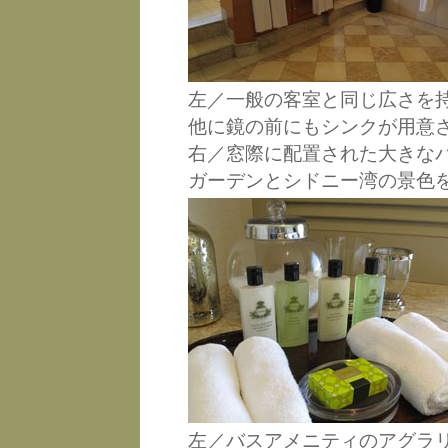
左／一般の客室と同じ広さを
他に鏡の前にもシンクが用意
右／窓際に配置された大きな
ガーデンとシドニー湾の景色
左／バスアメニティのアグラ