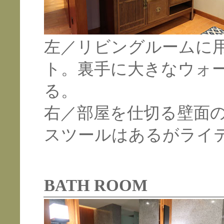
左／リビングルームに
ト。裏手に大きなウォ
る。
右／部屋を仕切る壁面
スツールはあるがライ
BATH ROOM