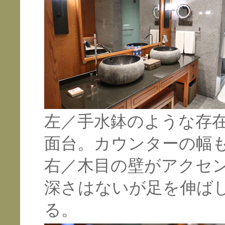
左／手水鉢のような存
面台。カウンターの幅
右／木目の壁がアクセ
深さはないが足を伸ば
る。