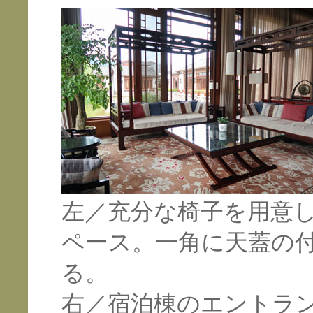
左／充分な椅子を用意
ペース。一角に天蓋の
る。
右／宿泊棟のエントラ