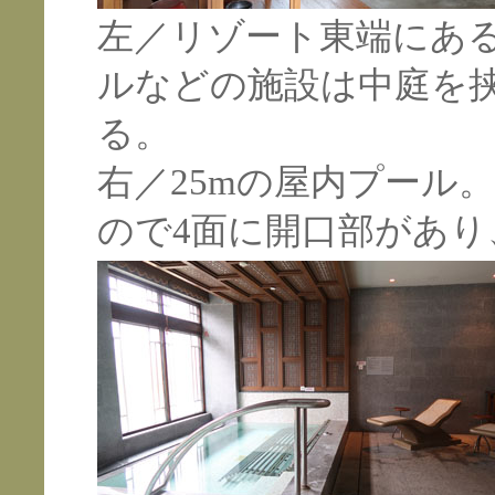
左／リゾート東端にあ
ルなどの施設は中庭を
る。
右／25mの屋内プール
ので4面に開口部があ