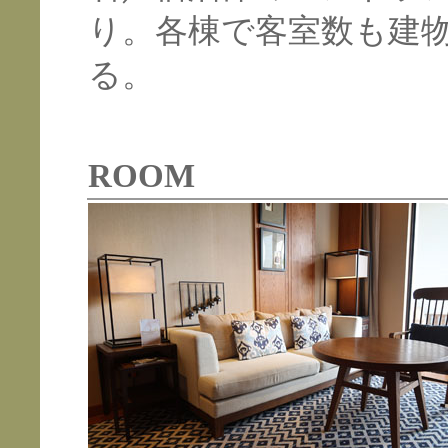
り。各棟で客室数も建
る。
ROOM