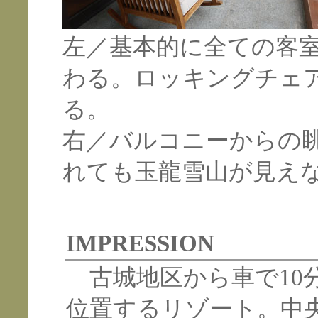
左／基本的に全ての客
わる。ロッキングチェ
る。
右／バルコニーからの
れても玉龍雪山が見え
IMPRESSION
古城地区から車で10
位置するリゾート。中