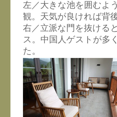
左／大きな池を囲むよ
観。天気が良ければ背
右／立派な門を抜ける
ス。中国人ゲストが多
た。