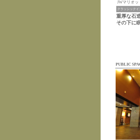
JWマリオ
クラッシックイ
重厚な石
その下に
PUBLIC SPA