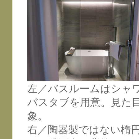
左／バスルームはシャ
バスタブを用意。見た
象。
右／陶器製ではない楕