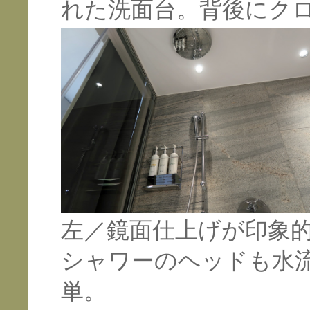
れた洗面台。背後にク
左／鏡面仕上げが印象
シャワーのヘッドも水
単。