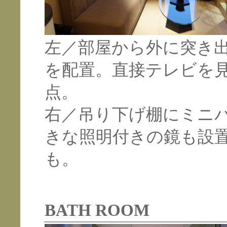
左／部屋から外に突き
を配置。直接テレビを
点。
右／吊り下げ棚にミニ
きな照明付きの鏡も設
も。
BATH ROOM