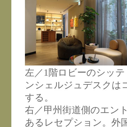
左／1階ロビーのシッ
ンシェルジュデスクは
する。
右／甲州街道側のエン
あるレセプション。外