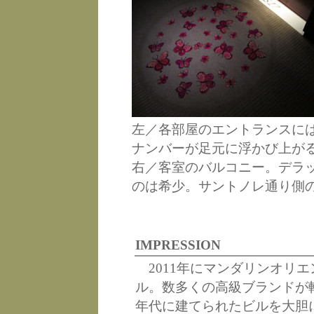
左／各部屋のエントランスに
ナンバーが足元に浮かび上が
右／客室のバルコニー。デラ
のは希少。サントノレ通り側
IMPRESSION
2011年にマンダリンオリ
ル。数多くの高級ブランドが軒
年代に建てられたビルを大胆