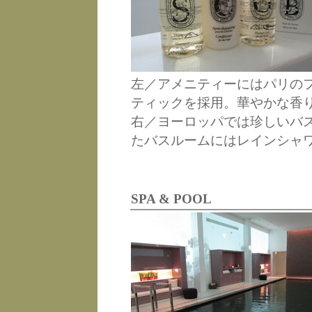
左／アメニティーにはパリの
ティックを採用。華やかな香
右／ヨーロッパでは珍しいバ
たバスルームにはレインシャ
SPA & POOL