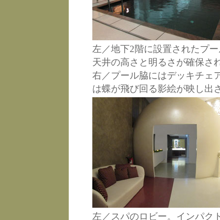
左／地下2階に設置されたプー
天井の高さと明るさが確保さ
右／プール脇にはデッキチェ
は蝶が飛び回る影絵が映し出
左／スパのロビー。インパク