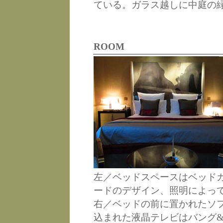
ている。ガラス越しに中庭の
ROOM
左／ベッドスペースはベッド
ードのデザイン、照明によっ
右／ベッドの前に置かれたソ
込まれた液晶テレビはバング