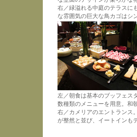
右／緑溢れる中庭のテラスに
な雰囲気の巨大な鳥カゴはシ
左／朝食は基本のブッフェス
数種類のメニューを用意。和
右／カメリアのエントランス
が整然と並び、イートインも