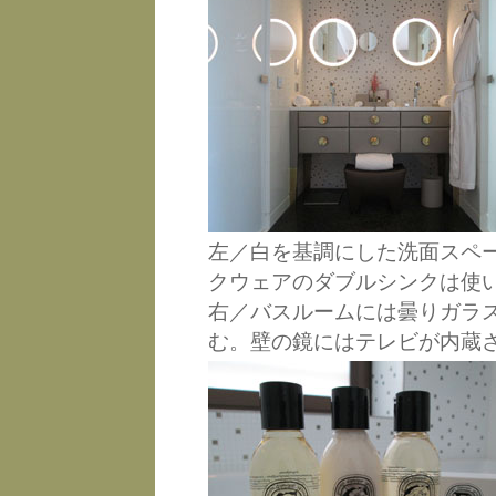
左／白を基調にした洗面スペ
クウェアのダブルシンクは使
右／バスルームには曇りガラ
む。壁の鏡にはテレビが内蔵