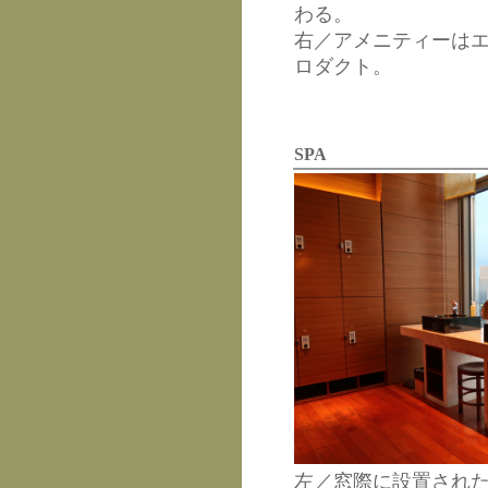
わる。
右／アメニティーは
ロダクト。
SPA
左／窓際に設置され