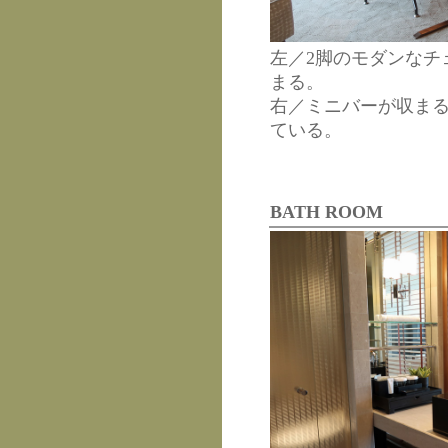
左／2脚のモダンなチ
まる。
右／ミニバーが収ま
ている。
BATH ROOM