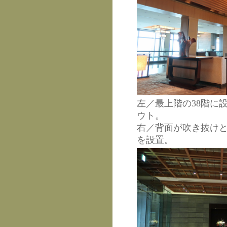
左／最上階の38階に
ウト。
右／背面が吹き抜け
を設置。