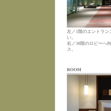
左／1階のエントラン
い。
右／38階のロビーへ
ス。
ROOM