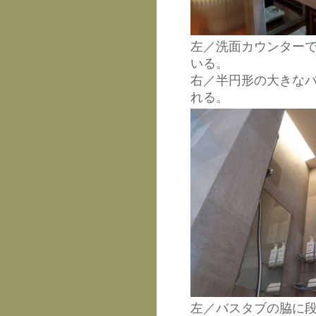
左／洗面カウンター
いる。
右／半円形の大きな
れる。
左／バスタブの脇に段