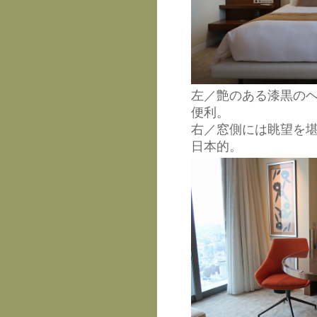
左／艶のある漆黒の
便利。
右／窓側には眺望を
日本的。