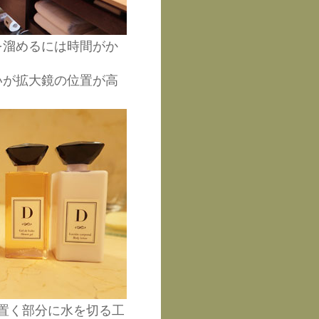
を溜めるには時間がか
いが拡大鏡の位置が高
置く部分に水を切る工