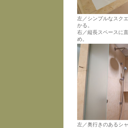
左／シンプルなスク
かる。
右／縦長スペースに
め。
左／奥行きのあるシャ