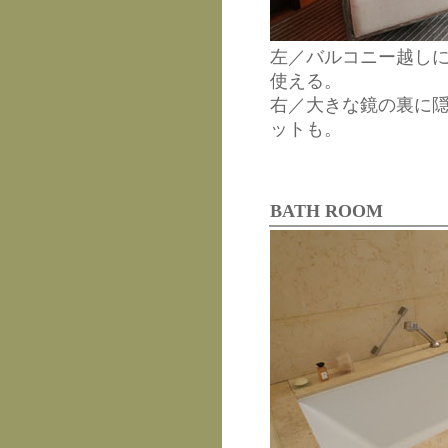
左／バルコニー越し
使える。
右／大きな鏡の裏に
ットも。
BATH ROOM