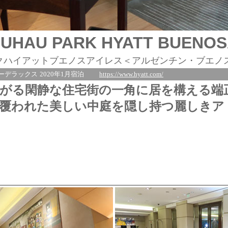
DUHAU PARK HYATT BUENOS
クハイアットブエノスアイレス＜アルゼンチン・ブエノ
ーデラックス
2020年1月宿泊
https://www.hyatt.com/
がる閑静な住宅街の一角に居を構える端
覆われた美しい中庭を隠し持つ麗しきア