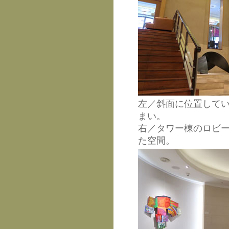
左／斜面に位置して
まい。
右／タワー棟のロビ
た空間。