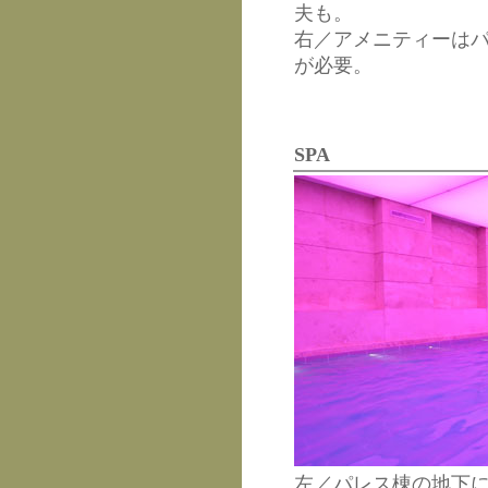
夫も。
右／アメニティーは
が必要。
SPA
左／パレス棟の地下に