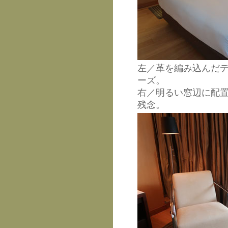
左／革を編み込んだ
ーズ。
右／明るい窓辺に配
残念。