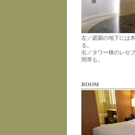
左／庭園の地下には本
る。
右／タワー棟のレセ
間帯も。
ROOM