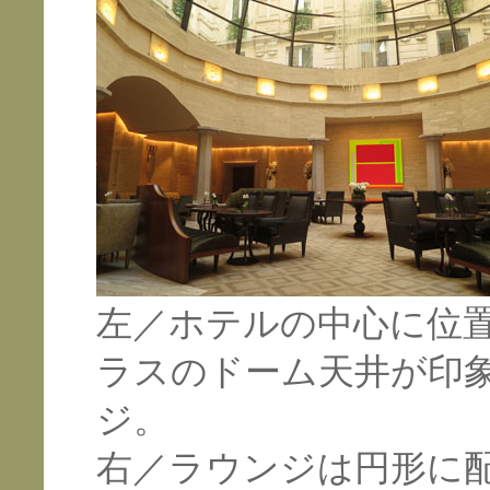
左／ホテルの中心に位
ラスのドーム天井が印
ジ。
右／ラウンジは円形に