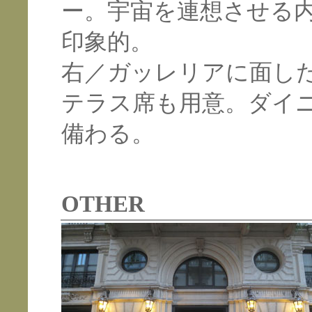
ー。宇宙を連想させる
印象的。
右／ガッレリアに面し
テラス席も用意。ダイ
備わる。
OTHER