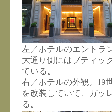
左／ホテルのエントラ
大通り側にはブティッ
ている。
右／ホテルの外観。19
を改装していて、ガッ
る。