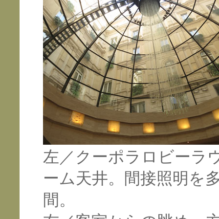
左／クーポラロビーラ
ーム天井。間接照明を
間。