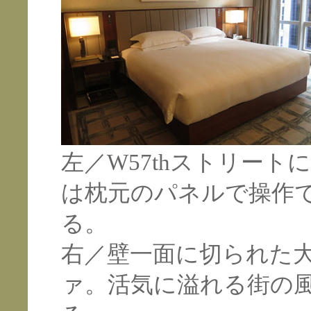
左／W57thストリー
は枕元のパネルで操作で
る。
右／壁一面に切られた
ァ。活気に溢れる街の