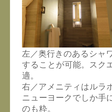
左／奥行きのあるシャ
することが可能。スク
適。
右／アメニティはルラ
ニューヨークでしか手
のも粋。