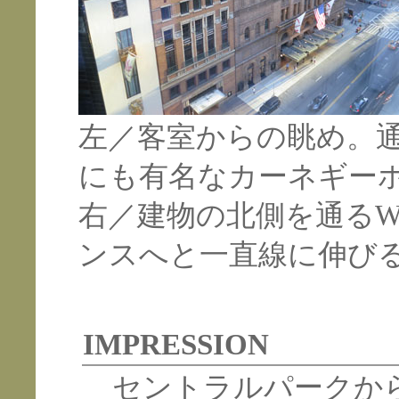
左／客室からの眺め。
にも有名なカーネギー
右／建物の北側を通るW
ンスへと一直線に伸び
IMPRESSION
セントラルパークから