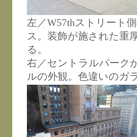
左／W57thストリー
ス。装飾が施された重
る。
右／セントラルパーク
ルの外観。色違いのガ