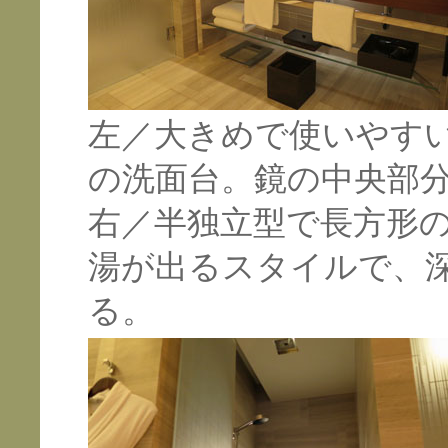
左／大きめで使いやす
の洗面台。鏡の中央部
右／半独立型で長方形
湯が出るスタイルで、
る。