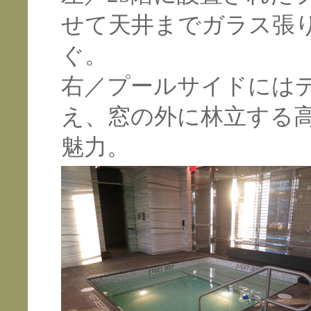
せて天井までガラス張
ぐ。
右／プールサイドには
え、窓の外に林立する
魅力。