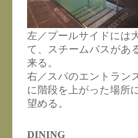
左／プールサイドには
て、スチームバスがあ
来る。
右／スパのエントラン
に階段を上がった場所
望める。
DINING