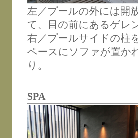
左／プールの外には開
て、目の前にあるゲレ
右／プールサイドの柱
ペースにソファが置か
り。
SPA