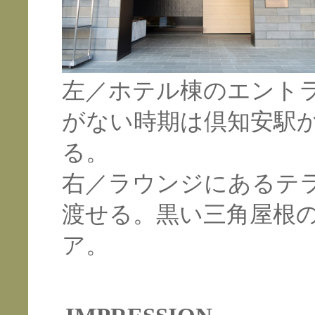
左／ホテル棟のエント
がない時期は倶知安駅
る。
右／ラウンジにあるテ
渡せる。黒い三角屋根
ア。