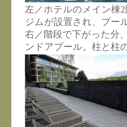
左／ホテルのメイン棟
ジムが設置され、プー
右／階段で下がった分、
ンドアプール。柱と柱