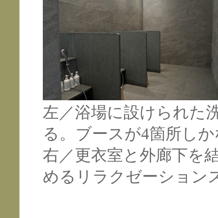
左／浴場に設けられた
る。ブースが4箇所し
右／更衣室と外廊下を
めるリラクゼーション