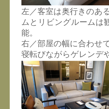
左／客室は奥行きのあ
ムとリビングルームは
能。
右／部屋の幅に合わせ
寝転びながらゲレンデ