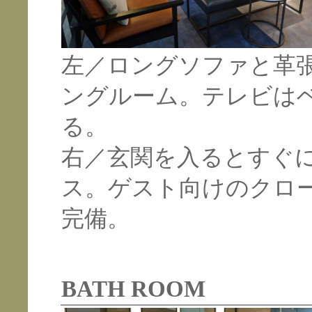
左／ロングソファと革
ングルーム。テレビは
る。
右／玄関を入るとすぐ
ス。ゲスト向けのクロ
完備。
BATH ROOM