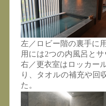
左／ロビー階の裏手に
用には2つの内風呂と
右／更衣室はロッカー
り、タオルの補充や回
た。