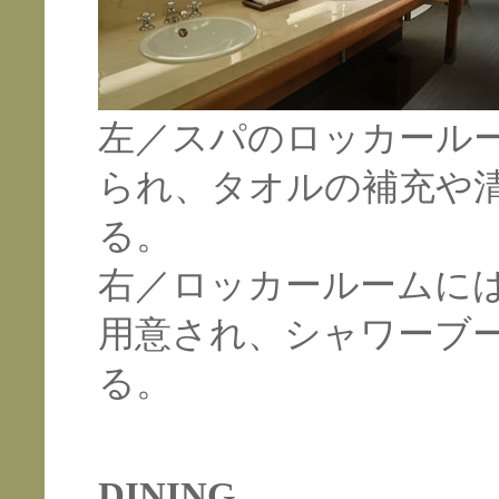
左／スパのロッカール
られ、タオルの補充や
る。
右／ロッカールームに
用意され、シャワーブ
る。
DINING