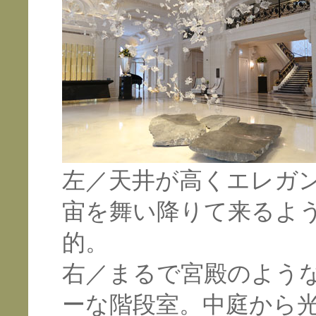
左／天井が高くエレガ
宙を舞い降りて来るよ
的。
右／まるで宮殿のよう
ーな階段室。中庭から