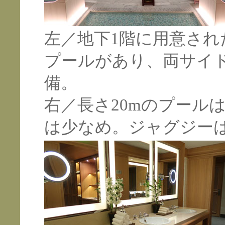
左／地下1階に用意さ
プールがあり、両サイ
備。
右／長さ20mのプール
は少なめ。ジャグジーは