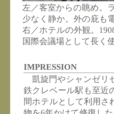
左／客室からの眺め。
少なく静か。外の庇も
右／ホテルの外観。19
国際会議場として長く
IMPRESSION
凱旋門やシャンゼリゼ
鉄クレベール駅も至近
間ホテルとして利用され
物を6年かけて修復し