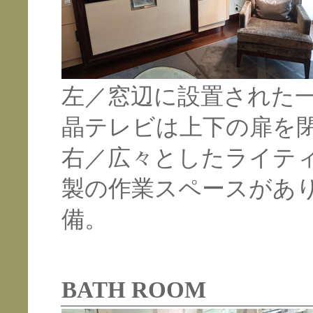
左／窓辺に設置された
晶テレビは上下の扉を
右／広々としたライテ
製の作業スペースがあ
備。
BATH ROOM