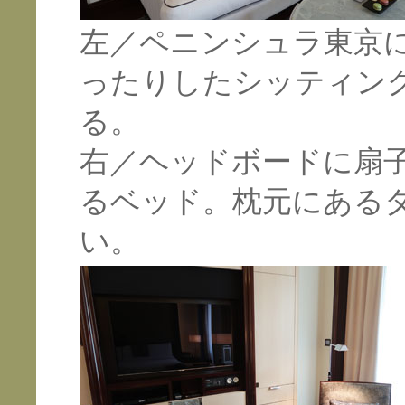
左／ペニンシュラ東京
ったりしたシッティン
る。
右／ヘッドボードに扇
るベッド。枕元にある
い。