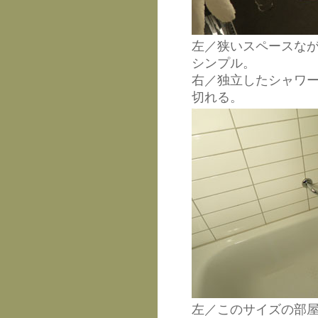
左／狭いスペースな
シンプル。
右／独立したシャワ
切れる。
左／このサイズの部