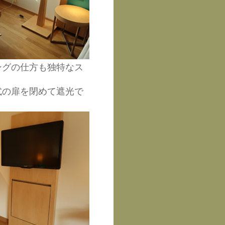
ングの仕方も独特なス
式の扉を閉めて遮光で