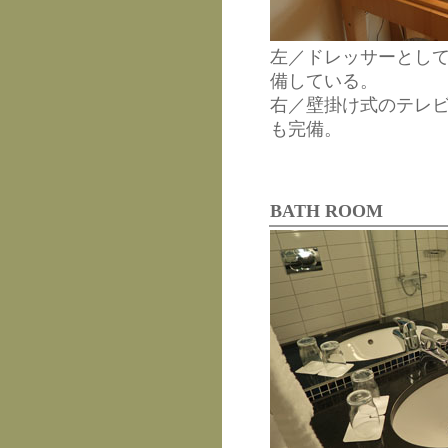
左／ドレッサーとし
備している。
右／壁掛け式のテレ
も完備。
BATH ROOM