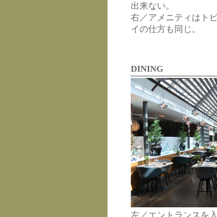
出来ない。
右／アメニティはト
イの仕方も同じ。
DINING
左／エントランスを入