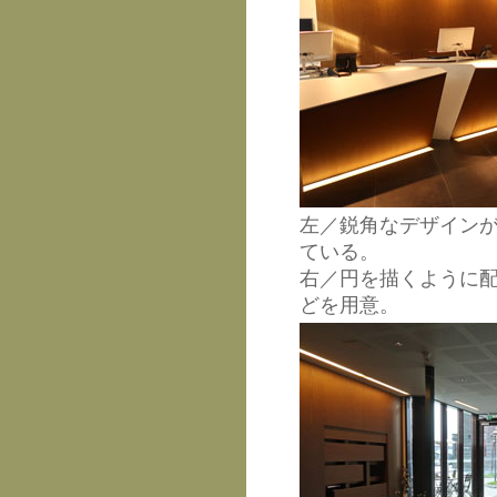
左／鋭角なデザインが
ている。
右／円を描くように
どを用意。