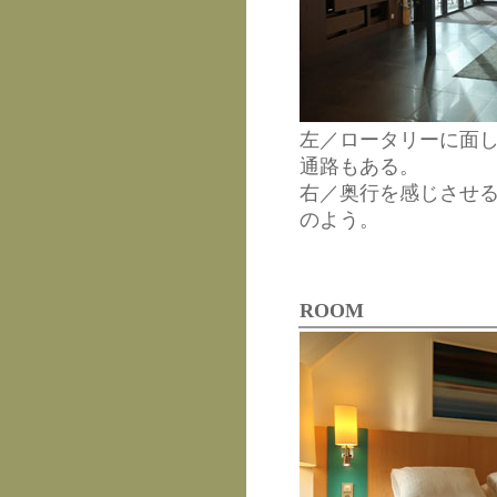
左／ロータリーに面
通路もある。
右／奥行を感じさせ
のよう。
ROOM