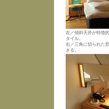
左／傾斜天井が特徴
タイル。
右／三角に切られた
きる。