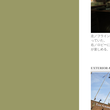
左／フライン
っていた。
右／ロビーに
が楽しめる。
EXTERIOR 