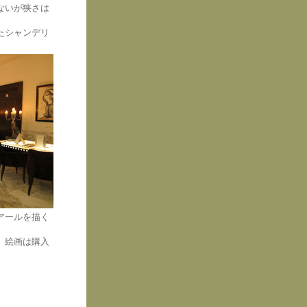
ないが狭さは
たシャンデリ
アールを描く
。絵画は購入