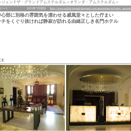
レジェンドザ・グランドアムステルダム＜オランダ・アムステルダム＞
イート
2015年7月宿泊
http://www.sofitel-legend-thegrand.com/amsterdam/en/index_amste
中心部に別格の雰囲気を漂わせる威風堂々とした佇まい
ーチをくぐり抜ければ静寂が訪れる由緒正しき名門ホテル
CE