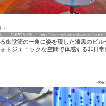
橋＞
ム
2022年9月宿泊
https://www.whotels-asiapacific.com/ja/w-osaka/
る御堂筋の一角に姿を現した漆黒のビル
ォトジェニックな空間で体感する非日常
*画像