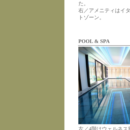
た。
右／アメニティはイタ
トゾーン。
POOL & SPA
左／4階はウェルネス