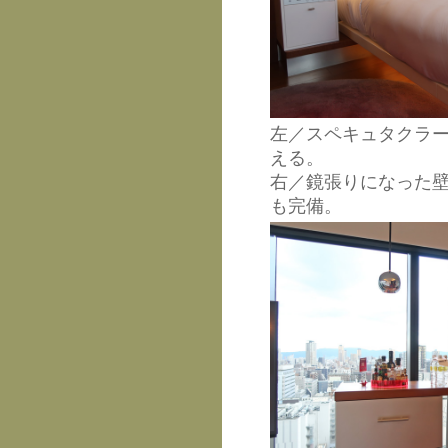
左／スペキュタクラ
える。
右／鏡張りになった
も完備。