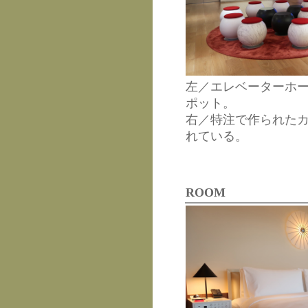
左／エレベーターホ
ポット。
右／特注で作られた
れている。
ROOM