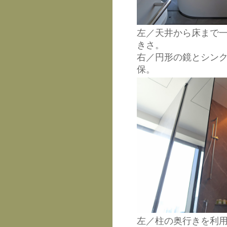
左／天井から床まで
きさ。
右／円形の鏡とシン
保。
左／柱の奥行きを利