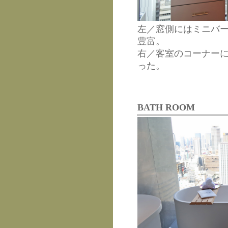
左／窓側にはミニバ
豊富。
右／客室のコーナーに
った。
BATH ROOM