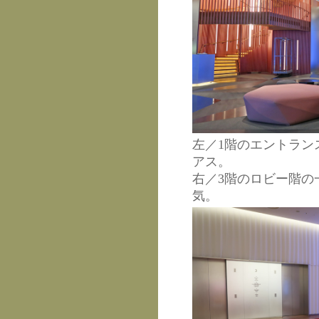
左／1階のエントラン
アス。
右／3階のロビー階の
気。